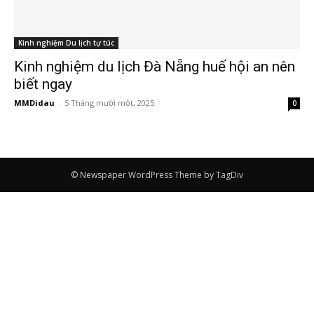
Kinh nghiệm Du lịch tự túc
Kinh nghiệm du lịch Đà Nẵng huế hội an nên
biết ngay
MMDidau
-
5 Tháng mười một, 2025
0
© Newspaper WordPress Theme by TagDiv