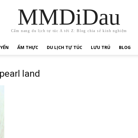
MMDiDau
Cẩm nang du lịch tự túc A tới Z: Blog chia sẻ kinh nghiệm
UYỂN
ẨM THỰC
DU LỊCH TỰ TÚC
LƯU TRÚ
BLOG
pearl land