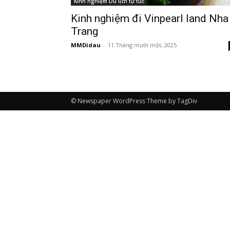
Kinh nghiệm Du lịch tự túc
Kinh nghiệm đi Vinpearl land Nha
Trang
MMDidau
-
11 Tháng mười một, 2025
© Newspaper WordPress Theme by TagDiv