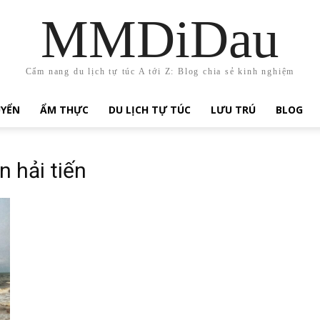
MMDiDau
Cẩm nang du lịch tự túc A tới Z: Blog chia sẻ kinh nghiệm
UYỂN
ẨM THỰC
DU LỊCH TỰ TÚC
LƯU TRÚ
BLOG
n hải tiến