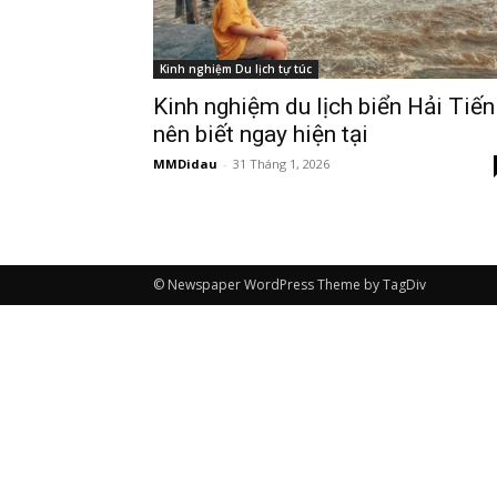
Kinh nghiệm Du lịch tự túc
Kinh nghiệm du lịch biển Hải Tiến
nên biết ngay hiện tại
MMDidau
-
31 Tháng 1, 2026
© Newspaper WordPress Theme by TagDiv