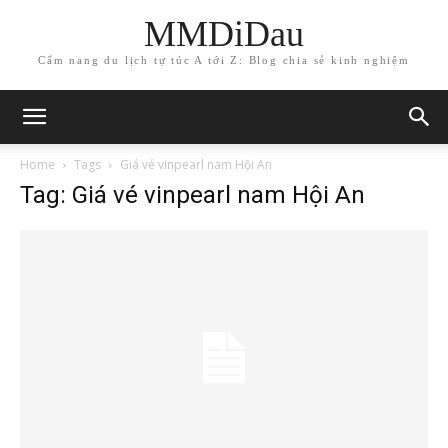
MMDiDau
Cẩm nang du lịch tự túc A tới Z: Blog chia sẻ kinh nghiệm
Home
Tags
Giá vé vinpearl nam Hội An
Tag: Giá vé vinpearl nam Hội An