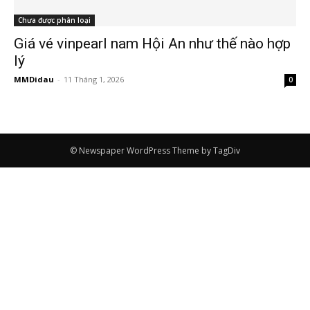
Chưa được phân loại
Giá vé vinpearl nam Hội An như thế nào hợp
lý
MMDidau
-
11 Tháng 1, 2026
0
© Newspaper WordPress Theme by TagDiv