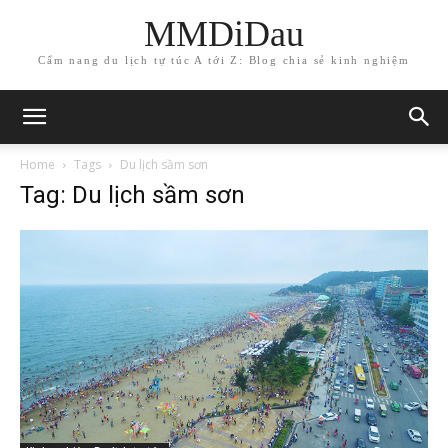
MMDiDau
Cẩm nang du lịch tự túc A tới Z: Blog chia sẻ kinh nghiệm
Home
Tags
Du lịch sầm sơn
Tag: Du lịch sầm sơn