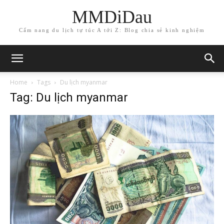
MMDiDau
Cẩm nang du lịch tự túc A tới Z: Blog chia sẻ kinh nghiệm
Home
Tags
Du lịch myanmar
Tag: Du lịch myanmar