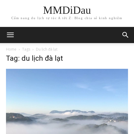
MMDiDau
Cẩm nang du lịch tự túc A tới Z: Blog chia sẻ kinh nghiệm
Home
Tags
Du lịch đà lạt
Tag: du lịch đà lạt