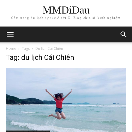
MMDiDau
Cẩm nang du lịch tự túc A tới Z: Blog chia sẻ kinh nghiệm
Home
Tags
Du lịch Cái Chiên
Tag: du lịch Cái Chiên