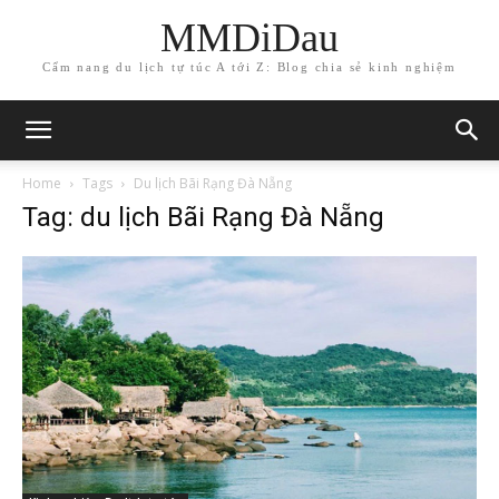
MMDiDau
Cẩm nang du lịch tự túc A tới Z: Blog chia sẻ kinh nghiệm
Home
Tags
Du lịch Bãi Rạng Đà Nẵng
Tag: du lịch Bãi Rạng Đà Nẵng