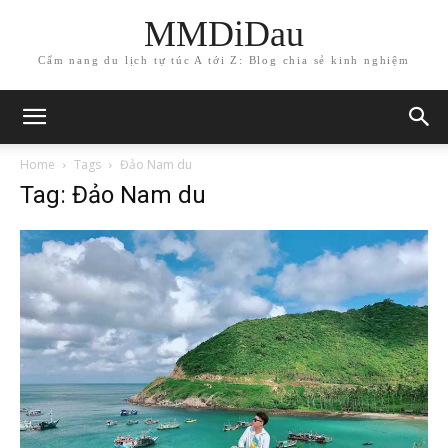
MMDiDau
Cẩm nang du lịch tự túc A tới Z: Blog chia sẻ kinh nghiệm
Home
Tags
Đảo Nam du
Tag: Đảo Nam du