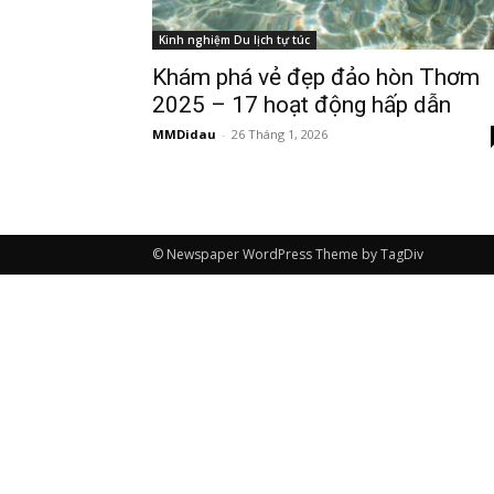
Kinh nghiệm Du lịch tự túc
Khám phá vẻ đẹp đảo hòn Thơm
2025 – 17 hoạt động hấp dẫn
MMDidau
-
26 Tháng 1, 2026
© Newspaper WordPress Theme by TagDiv