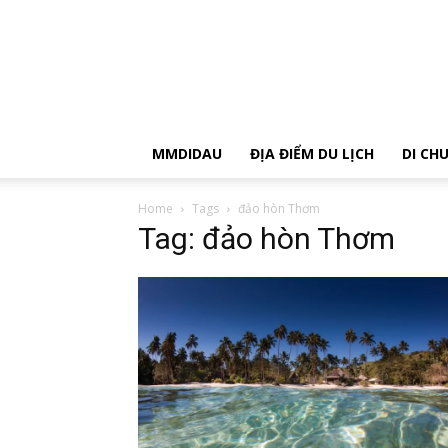
MMDIDAU
ĐỊA ĐIỂM DU LỊCH
DI CH
Home
Tags
đảo hòn Thơm
Tag: đảo hòn Thơm