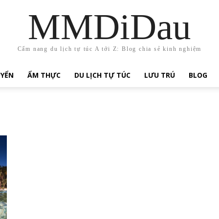
MMDiDau
Cẩm nang du lịch tự túc A tới Z: Blog chia sẻ kinh nghiệm
UYỂN
ẨM THỰC
DU LỊCH TỰ TÚC
LƯU TRÚ
BLOG