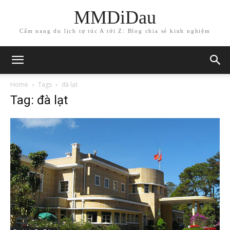
MMDiDau
Cẩm nang du lịch tự túc A tới Z: Blog chia sẻ kinh nghiệm
Home
Tags
đà lạt
Tag: đà lạt