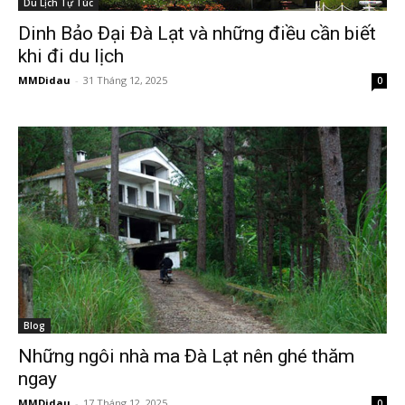
Du Lịch Tự Túc
Dinh Bảo Đại Đà Lạt và những điều cần biết
khi đi du lịch
MMDidau
-
31 Tháng 12, 2025
0
Blog
Những ngôi nhà ma Đà Lạt nên ghé thăm
ngay
MMDidau
-
17 Tháng 12, 2025
0