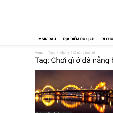
MMDIDAU
ĐỊA ĐIỂM DU LỊCH
DI CH
Home
Tags
Chơi gì ở đà nẵng buổi tối
Tag: Chơi gì ở đà nẵng 