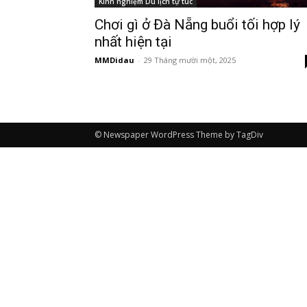
Kinh nghiệm Du lịch tự túc
Chơi gì ở Đà Nẵng buổi tối hợp lý
nhất hiện tại
MMDidau
-
29 Tháng mười một, 2025
© Newspaper WordPress Theme by TagDiv