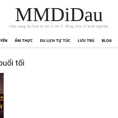
MMDiDau
Cẩm nang du lịch tự túc A tới Z: Blog chia sẻ kinh nghiệm
UYỂN
ẨM THỰC
DU LỊCH TỰ TÚC
LƯU TRÚ
BLOG
buổi tối