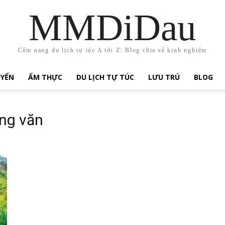
MMDiDau
Cẩm nang du lịch tự túc A tới Z: Blog chia sẻ kinh nghiệm
UYỂN
ẨM THỰC
DU LỊCH TỰ TÚC
LƯU TRÚ
BLOG
ng văn