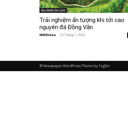
Địa Điểm Du Lịch
Trải nghiệm ấn tượng khi tới cao
nguyên đá Đồng Văn
MMDidau
-
25 Tháng 1, 2026
© Newspaper WordPress Theme by TagDiv