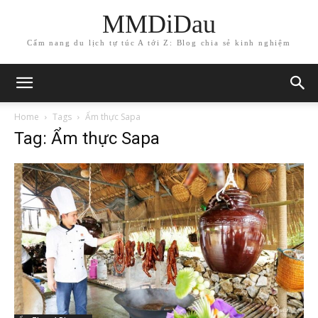
MMDiDau
Cẩm nang du lịch tự túc A tới Z: Blog chia sẻ kinh nghiệm
Home
Tags
Ẩm thực Sapa
Tag: Ẩm thực Sapa