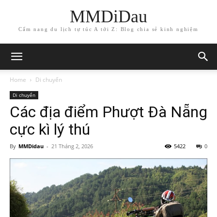
MMDiDau
Cẩm nang du lịch tự túc A tới Z: Blog chia sẻ kinh nghiệm
Home
Di chuyển
Di chuyển
Các địa điểm Phượt Đà Nẵng
cực kì lý thú
By
MMDidau
-
21 Tháng 2, 2026
5422
0