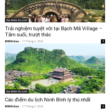
Địa Điểm Du Lịch
Trải nghiệm tuyệt vời tại Bạch Mã Village –
Tắm suối, trượt thác
MMDidau
-
17 Tháng 2, 2026
0
Địa Điểm Du Lịch
Các điểm du lịch Ninh Bình lý thú nhất
MMDidau
-
17 Tháng 2, 2026
0