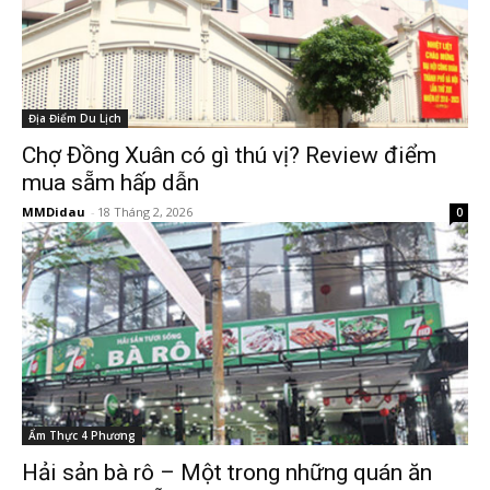
Địa Điểm Du Lịch
Chợ Đồng Xuân có gì thú vị? Review điểm
mua sẵm hấp dẫn
MMDidau
-
18 Tháng 2, 2026
0
Ẩm Thực 4 Phương
Hải sản bà rô – Một trong những quán ăn