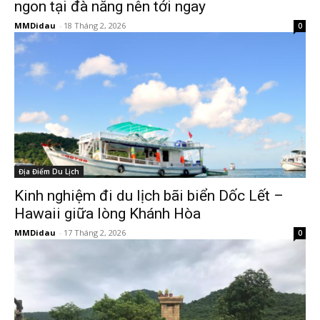
ngon tại đà nẵng nên tới ngay
MMDidau
-
18 Tháng 2, 2026
0
Địa Điểm Du Lịch
Kinh nghiệm đi du lịch bãi biển Dốc Lết –
Hawaii giữa lòng Khánh Hòa
MMDidau
-
17 Tháng 2, 2026
0