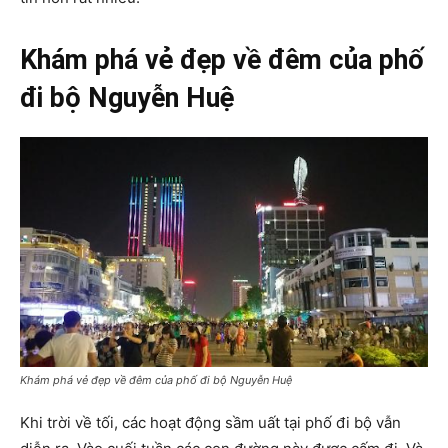
Khám phá vẻ đẹp về đêm của phố
đi bộ Nguyễn Huệ
Khám phá vẻ đẹp về đêm của phố đi bộ Nguyễn Huệ
Khi trời về tối, các hoạt động sầm uất tại phố đi bộ vẫn