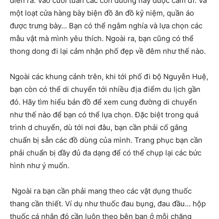
diễn ra. Vào cuối tuần các con đường này được cấm đi. Và
một loạt cửa hàng bày biện đồ ăn đồ kỷ niệm, quần áo
được trưng bày… Bạn có thể ngắm nghía và lựa chọn các
mẫu vật mà mình yêu thích. Ngoài ra, bạn cũng có thể
thong dong đi lại cảm nhận phố đẹp về đêm như thế nào.
Ngoài các khung cảnh trên, khi tới phố đi bộ Nguyễn Huệ,
bạn còn có thể di chuyển tới nhiều địa điểm du lịch gần
đó. Hãy tìm hiểu bản đồ để xem cung đường di chuyển
như thế nào để bạn có thể lựa chọn. Đặc biệt trong quá
trình d chuyển, dù tới nơi đâu, bạn cần phải cố gắng
chuẩn bị sẵn các đồ dùng của mình. Trang phục bạn cần
phải chuẩn bị đầy đủ đa dạng để có thể chụp lại các bức
hình như ý muốn.
Ngoài ra bạn cần phải mang theo các vật dụng thuốc
thang cần thiết. Ví dụ như thuốc đau bụng, đau đầu… hộp
thuốc cá nhân đó cần luôn theo bên bạn ở mỗi chặng