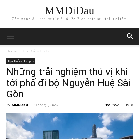
MMDiDau
Cẩm nang du lịch tự túc A tới Z: Blog chia sẻ kinh nghiệm
Home
Địa Điểm Du Lịch
Địa Điểm Du Lịch
Những trải nghiệm thú vị khi
tới phố đi bộ Nguyễn Huệ Sài
Gòn
By
MMDidau
-
7 Tháng 2, 2026
4952
0