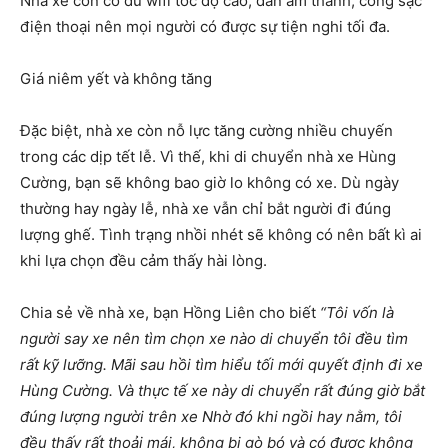
Nhà xe còn có đủ wifi tốc độ cao, dàn âm thanh, cổng sạc
điện thoại nên mọi người có được sự tiện nghi tối đa.
Giá niêm yết và không tăng
Đặc biệt, nhà xe còn nỗ lực tăng cường nhiều chuyến
trong các dịp tết lễ. Vì thế, khi di chuyển nhà xe Hùng
Cường, bạn sẽ không bao giờ lo không có xe. Dù ngày
thường hay ngày lễ, nhà xe vẫn chỉ bắt người đi đúng
lượng ghế. Tình trạng nhồi nhét sẽ không có nên bất kì ai
khi lựa chọn đều cảm thấy hài lòng.
Chia sẻ về nhà xe, bạn Hồng Liên cho biết
“Tôi vốn là
người say xe nên tìm chọn xe nào di chuyển tôi đều tìm
rất kỹ lưỡng. Mãi sau hồi tìm hiểu tối mới quyết định đi xe
Hùng Cường. Và thực tế xe này di chuyển rất đúng giờ bắt
đúng lượng người trên xe Nhờ đó khi ngồi hay nằm, tôi
đều thấy rất thoải mái, không bị gò bó và có được không