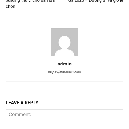
building thú vị cho bạn lựa
Gà 2025 – Đường đi và giờ lễ
chọn
admin
https://mmdidau.com
LEAVE A REPLY