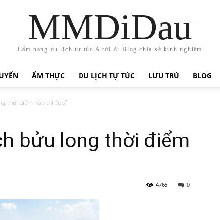
MMDiDau
Cẩm nang du lịch tự túc A tới Z: Blog chia sẻ kinh nghiệm
HUYỂN
ẨM THỰC
DU LỊCH TỰ TÚC
LƯU TRÚ
BLOG
ong thời điểm nào thì đẹp?
ịch bửu long thời điểm
4766
0