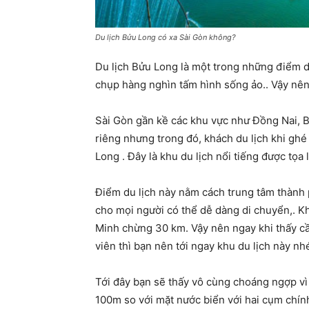
Du lịch Bửu Long có xa Sài Gòn không?
Du lịch Bửu Long là một trong những điểm du
chụp hàng nghìn tấm hình sống ảo.. Vậy nên
Sài Gòn gần kề các khu vực như Đồng Nai, 
riêng nhưng trong đó, khách du lịch khi gh
Long . Đây là khu du lịch nổi tiếng được tọ
Điểm du lịch này nằm cách trung tâm thàn
cho mọi người có thể dễ dàng di chuyển,. K
Minh chừng 30 km. Vậy nên ngay khi thấy cầ
viên thì bạn nên tới ngay khu du lịch này nh
Tới đây bạn sẽ thấy vô cùng choáng ngợp vì 
100m so với mặt nước biển với hai cụm chín