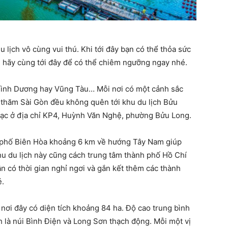
 lịch vô cùng vui thú. Khi tới đây bạn có thể thỏa sức
 hãy cùng tới đây để có thể chiêm ngưỡng ngay nhé.
Bình Dương hay Vũng Tàu… Mỗi nơi có một cảnh sắc
é thăm Sài Gòn đều không quên tới khu du lịch Bửu
a lạc ở địa chỉ KP4, Huỳnh Văn Nghệ, phường Bửu Long.
h phố Biên Hòa khoảng 6 km về hướng Tây Nam giúp
hu du lịch này cũng cách trung tâm thành phố Hồ Chí
n có thời gian nghỉ ngơi và gắn kết thêm các thành
é.
nơi đây có diện tích khoảng 84 ha. Độ cao trung bình
h là núi Bình Điện và Long Sơn thạch động. Mỗi một vị