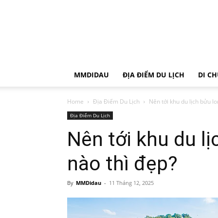
MMDIDAU
ĐỊA ĐIỂM DU LỊCH
DI C
Home
Địa Điểm Du Lịch
Nên tới khu du lịch bửu l
Địa Điểm Du Lịch
Nên tới khu du l
nào thì đẹp?
By
MMDidau
-
11 Tháng 12, 2025