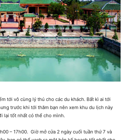
 tới vô cùng lý thú cho các du khách. Bất kì ai tới
hưng trước khi tới thăm bạn nên xem khu du lịch này
i lại tốt nhất có thể cho mình.
7h00 – 17h00. Giờ mở cửa 2 ngày cuối tuần thứ 7 và
ây, bạn có thể vạch ra một bản kế hoạch tốt nhất cho