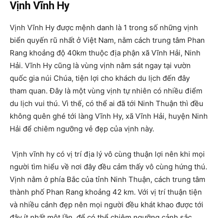
Vịnh Vĩnh Hy
Vịnh Vĩnh Hy được mệnh danh là 1 trong số những vịnh
biển quyến rũ nhất ở Việt Nam, nằm cách trung tâm Phan
Rang khoảng độ 40km thuộc địa phận xã Vĩnh Hải, Ninh
Hải. Vĩnh Hy cũng là vùng vịnh nằm sát ngay tại vườn
quốc gia núi Chúa, tiện lợi cho khách du lịch đến đây
tham quan. Đây là một vùng vịnh tự nhiên có nhiều điểm
du lịch vui thú. Vì thế, có thể ai đã tới Ninh Thuận thì đều
không quên ghé tới làng Vĩnh Hy, xã Vĩnh Hải, huyện Ninh
Hải để chiêm ngưỡng vẻ đẹp của vịnh này.
Vịnh vĩnh hy có vị trí địa lý vô cùng thuận lợi nên khi mọi
người tìm hiểu về nơi đây đều cảm thấy vô cùng hứng thú.
Vịnh nằm ở phía Bắc của tỉnh Ninh Thuận, cách trung tâm
thành phố Phan Rang khoảng 42 km. Với vị trí thuận tiện
và nhiều cảnh đẹp nên mọi người đều khát khao được tới
đây ít nhất một lần để có thể chiêm ngưỡng cảnh sắc