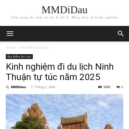
MMDiDau
Cẩm nang du lịch tự túc A tới Z: Blog chia sẻ kinh nghiệm
Home
Địa Điểm Du Lịch
Địa Điểm Du Lịch
Kinh nghiệm đi du lịch Ninh
Thuận tự túc năm 2025
By
MMDidau
-
11 Tháng 2, 2026
5000
0