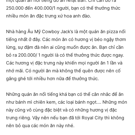
một quán ăn nổi tiếng đồ ăn Nhật Bản. Chỉ cần bỏ ra
250.000 đến 400.000/1 người, bạn có thể thưởng thức
nhiều món ăn đặc trưng xứ hoa anh đào.
Nhà hàng Âu Mỹ Cowboy Jack’s là một quán ăn pizza nổi
tiếng nhất ở đây. Các món ăn có hương vị béo ngậy thơm
lừng, sự đậm đà nên ai cũng muốn được ăn. Bạn chỉ cần
bỏ ra 200.000/ 1 người là có thể thưởng thức được ngay.
Các hương vị đặc trưng này khiến mọi người ăn 1 lần và
nhớ mãi. Có người ăn mà không thể quên được nên cố
gắng ghé tới nhiều hơn nữa để thưởng thức.
Những quán ăn nổi tiếng khá bạn có thể cân nhắc để ăn
như bánh mì chiên kem, các loại bánh ngọt…. Những món
này cũng vô cùng đặc biệt và có những hương vị đặc
trưng riêng. Vậy nên nếu bạn đã tới Royal City thì không
nên bỏ qua các món ăn này nhé.