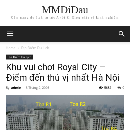
MMDiDau
Cẩm nang du lịch tự túc A tới Z: Blog chia sẻ kinh nghiệm
Home
Địa Điểm Du Lịch
Địa Điểm Du Lịch
Khu vui chơi Royal City –
Điểm đến thú vị nhất Hà Nội
By
admin
-
3 Tháng 2, 2026
5632
0