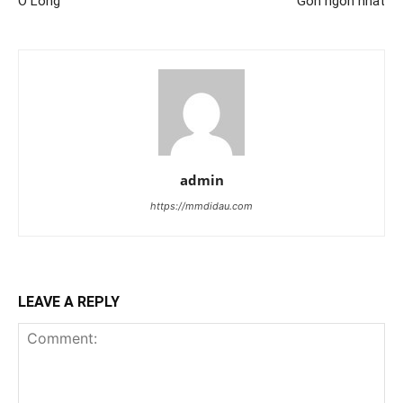
Ô Long
Gòn ngon nhất
admin
https://mmdidau.com
LEAVE A REPLY