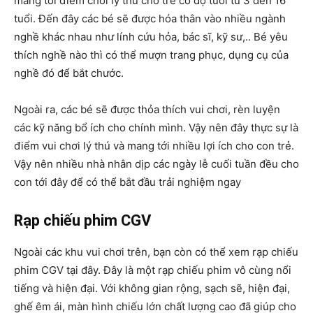
mang tới điểm chơi lý thú cho trẻ có độ tuổi từ 3 đến 16
tuổi. Đến đây các bé sẽ được hóa thân vào nhiều ngành
nghề khác nhau như lính cứu hỏa, bác sĩ, kỹ sư,.. Bé yêu
thích nghề nào thì có thể mượn trang phục, dụng cụ của
nghề đó để bắt chước.
Ngoài ra, các bé sẽ được thỏa thích vui chơi, rèn luyện
các kỹ năng bổ ích cho chính mình. Vậy nên đây thực sự là
điểm vui chơi lý thú và mang tới nhiều lợi ích cho con trẻ.
Vậy nên nhiều nhà nhân dịp các ngày lễ cuối tuần đều cho
con tới đây để có thể bắt đầu trải nghiệm ngay
Rạp chiếu phim CGV
Ngoài các khu vui chơi trên, bạn còn có thể xem rạp chiếu
phim CGV tại đây. Đây là một rạp chiếu phim vô cùng nổi
tiếng và hiện đại. Với không gian rộng, sạch sẽ, hiện đại,
ghế êm ái, màn hình chiếu lớn chất lượng cao đã giúp cho