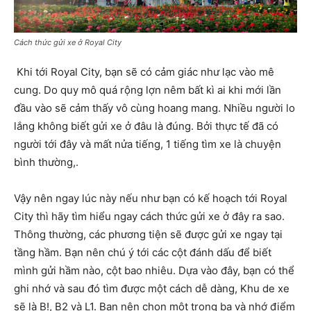
Cách thức gửi xe ở Royal City
Khi tới Royal City, bạn sẽ có cảm giác như lạc vào mê
cung. Do quy mô quá rộng lợn nêm bất kì ai khi mới lần
đầu vào sẽ cảm thấy vô cùng hoang mang. Nhiều người lo
lắng không biết gửi xe ở đâu là đúng. Bởi thực tế đã có
người tới đây và mất nửa tiếng, 1 tiếng tìm xe là chuyện
bình thường,.
Vậy nên ngay lúc này nếu như bạn có kế hoạch tới Royal
City thì hãy tìm hiểu ngay cách thức gửi xe ở đây ra sao.
Thông thường, các phương tiện sẽ được gửi xe ngay tại
tầng hầm. Bạn nên chú ý tới các cột đánh dấu để biết
mình gửi hầm nào, cột bao nhiêu. Dựa vào đây, bạn có thể
ghi nhớ và sau đó tìm được một cách dễ dàng, Khu de xe
sẽ là B!, B2 và L1. Bạn nên chọn một trong ba và nhớ điểm