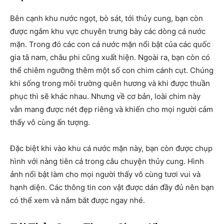
Bên cạnh khu nước ngọt, bò sát, tới thủy cung, bạn còn
được ngắm khu vực chuyên trưng bày các dòng cá nước
mặn. Trong đó các con cá nước mặn nổi bật của các quốc
gia tâ nam, châu phi cũng xuất hiện. Ngoài ra, bạn còn có
thể chiêm ngưỡng thêm một số con chim cánh cụt. Chúng
khi sống trong môi trường quên hương và khi được thuần
phục thì sẽ khác nhau. Nhưng về cơ bản, loài chim này
vẫn mang được nét đẹp riêng và khiến cho mọi người cảm
thấy vô cùng ấn tượng.
Đặc biệt khi vào khu cá nước mặn này, bạn còn được chụp
hình với nàng tiên cá trong câu chuyện thủy cung. Hình
ảnh nổi bật làm cho mọi người thấy vô cùng tươi vui và
hạnh diện. Các thông tin con vật được dán đầy đủ nên bạn
có thể xem và nắm bắt được ngay nhé.