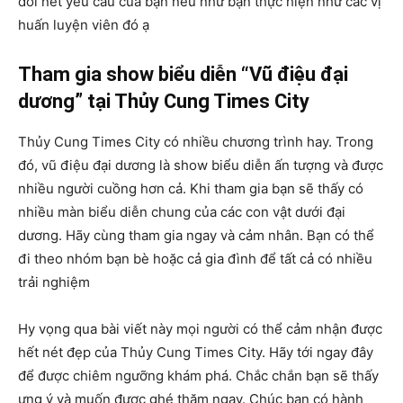
đôi nét yêu cầu của bạn nếu như bạn thực hiện như các vị
huấn luyện viên đó ạ
Tham gia show biểu diễn “Vũ điệu đại
dương” tại Thủy Cung Times City
Thủy Cung Times City có nhiều chương trình hay. Trong
đó, vũ điệu đại dương là show biểu diễn ấn tượng và được
nhiều người cuồng hơn cả. Khi tham gia bạn sẽ thấy có
nhiều màn biểu diễn chung của các con vật dưới đại
dương. Hãy cùng tham gia ngay và cảm nhân. Bạn có thể
đi theo nhóm bạn bè hoặc cả gia đình để tất cả có nhiều
trải nghiệm
Hy vọng qua bài viết này mọi người có thể cảm nhận được
hết nét đẹp của Thủy Cung Times City. Hãy tới ngay đây
để được chiêm ngưỡng khám phá. Chắc chắn bạn sẽ thấy
ưng ý và muốn được ghé thăm ngay. Chúc bạn có hành