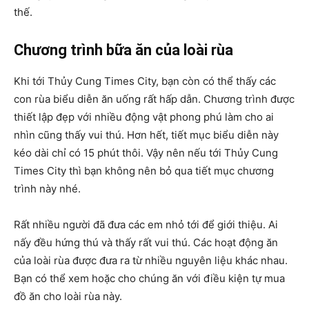
thế.
Chương trình bữa ăn của loài rùa
Khi tới Thủy Cung Times City, bạn còn có thể thấy các
con rùa biểu diễn ăn uống rất hấp dẫn. Chương trình được
thiết lập đẹp với nhiều động vật phong phú làm cho ai
nhìn cũng thấy vui thú. Hơn hết, tiết mục biểu diễn này
kéo dài chỉ có 15 phút thôi. Vậy nên nếu tới Thủy Cung
Times City thì bạn không nên bỏ qua tiết mục chương
trình này nhé.
Rất nhiều người đã đưa các em nhỏ tới để giới thiệu. Ai
nấy đều hứng thú và thấy rất vui thú. Các hoạt động ăn
của loài rùa được đưa ra từ nhiều nguyên liệu khác nhau.
Bạn có thể xem hoặc cho chúng ăn với điều kiện tự mua
đồ ăn cho loài rùa này.