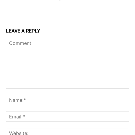
LEAVE A REPLY