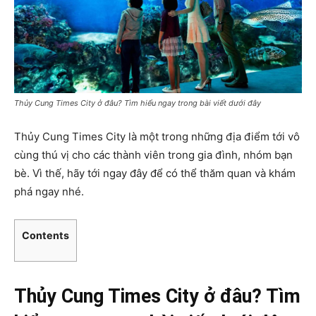
Thủy Cung Times City ở đâu? Tìm hiểu ngay trong bài viết dưới đây
Thủy Cung Times City là một trong những địa điểm tới vô
cùng thú vị cho các thành viên trong gia đình, nhóm bạn
bè. Vì thế, hãy tới ngay đây để có thể thăm quan và khám
phá ngay nhé.
Contents
Thủy Cung Times City ở đâu? Tìm