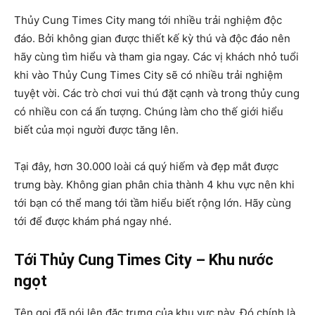
Thủy Cung Times City mang tới nhiều trải nghiệm độc
đáo. Bởi không gian được thiết kế kỳ thú và độc đáo nên
hãy cùng tìm hiểu và tham gia ngay. Các vị khách nhỏ tuổi
khi vào Thủy Cung Times City sẽ có nhiều trải nghiệm
tuyệt vời. Các trò chơi vui thú đặt cạnh và trong thủy cung
có nhiều con cá ấn tượng. Chúng làm cho thế giới hiểu
biết của mọi người được tăng lên.
Tại đây, hơn 30.000 loài cá quý hiếm và đẹp mắt được
trưng bày. Không gian phân chia thành 4 khu vực nên khi
tới bạn có thể mang tới tầm hiểu biết rộng lớn. Hãy cùng
tới để được khám phá ngay nhé.
Tới Thủy Cung Times City – Khu nước
ngọt
Tên gọi đã nói lên đặc trưng của khu vực này. Đó chính là