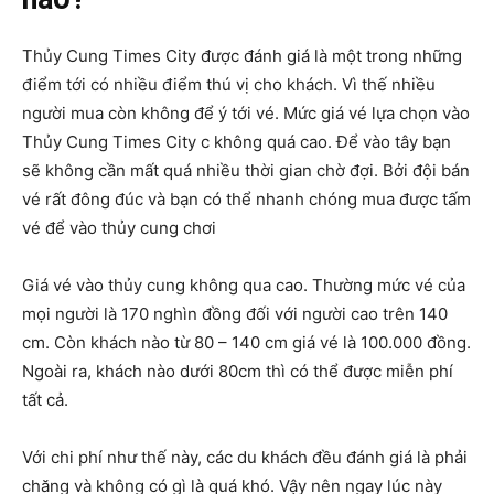
Thủy Cung Times City được đánh giá là một trong những
điểm tới có nhiều điểm thú vị cho khách. Vì thế nhiều
người mua còn không để ý tới vé. Mức giá vé lựa chọn vào
Thủy Cung Times City c không quá cao. Để vào tây bạn
sẽ không cần mất quá nhiều thời gian chờ đợi. Bởi đội bán
vé rất đông đúc và bạn có thể nhanh chóng mua được tấm
vé để vào thủy cung chơi
Giá vé vào thủy cung không qua cao. Thường mức vé của
mọi người là 170 nghìn đồng đối với người cao trên 140
cm. Còn khách nào từ 80 – 140 cm giá vé là 100.000 đồng.
Ngoài ra, khách nào dưới 80cm thì có thể được miễn phí
tất cả.
Với chi phí như thế này, các du khách đều đánh giá là phải
chăng và không có gì là quá khó. Vậy nên ngay lúc này