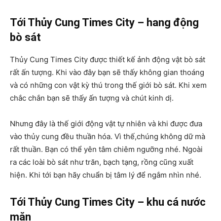
Tới Thủy Cung Times City – hang động
bò sát
Thủy Cung Times City được thiết kế ảnh động vật bò sát
rất ấn tượng. Khi vào đây bạn sẽ thấy không gian thoáng
và có những con vật kỳ thú trong thế giới bò sát. Khi xem
chắc chắn bạn sẽ thấy ấn tượng và chút kinh dị.
Nhưng đây là thế giới động vật tự nhiên và khi được đưa
vào thủy cung đều thuần hóa. Vì thế,chúng không dữ mà
rất thuần. Bạn có thể yên tâm chiêm ngưỡng nhé. Ngoài
ra các loài bò sát như trăn, bạch tạng, rồng cũng xuất
hiện. Khi tới bạn hãy chuẩn bị tâm lý để ngắm nhìn nhé.
Tới Thủy Cung Times City – khu cá nước
mặn