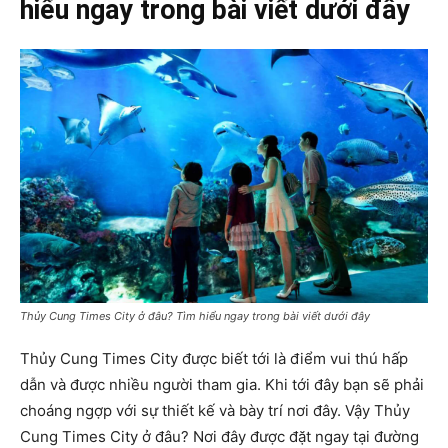
hiểu ngay trong bài viết dưới đây
Thủy Cung Times City ở đâu? Tìm hiểu ngay trong bài viết dưới đây
Thủy Cung Times City được biết tới là điểm vui thú hấp
dẫn và được nhiều người tham gia. Khi tới đây bạn sẽ phải
choáng ngợp với sự thiết kế và bày trí nơi đây. Vậy Thủy
Cung Times City ở đâu? Nơi đây được đặt ngay tại đường