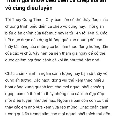
Tham gia show biểu diễn cá chép koi ăn
vô cùng điêu luyện
Tới Thủy Cung Times City, bạn còn có thể thấy được các
chương trình biểu diễn cá chép vô cùng hay. Thời gian
biểu diễn chính của tiết mục này là từ 14h tới 14h15. Các
tiết mục được dàn dựng không quá khó nhưng đủ cho
thấy tài năng của những cú koi làm theo đúng hướng dẫn
của các vị chủ. Vậy nên bạ nên tham gia ngay để có thể
được chiêm ngưỡng cảnh cá koi ăn như thế nào nhé.
Chắc chắn khi nhìn ngắm cảnh tượng này bạn sẽ thấy vô
cùng ấn tượng. Các haotj động vui thú kèm theo nhiều
hoạt động xung quanh làm cho mọi người phải choáng
ngợp. bạn có thể nhìn thấy những chú cá xinh đẹp đớp
mồi điêu luyện như thế nào. Ngoài ra bạn còn còn có thể
thấy các em nhỏ vừa xem vừa reo mừng. Chắc chắn cảnh
tượng quá ấn tượng alfm cho mọi người phải thích thú đến