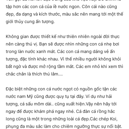
tập hơn các con cá của iề nước ngon. Côn cái nào cũng
đẹp, đa dạng và kích thước, màu sắc nên mang tới một thế
giới thủy cung ấn tượng.
Không gian được thiết kế như thiên nhiên ngoài đời thực
nên càng thú vị. Bạn sẽ được nhìn những con cá nhẹ bơi
trong làn nước xanh mát. Các con cá mang dáng vẻ ấn
tượng, đặc tính khác nhau. Vì thế nhiều người không khỏi
bất ngờ và được mở rộng tầm mắt. Các em nhỏ khi xem thì
chắc chắn là thích thú lắm….
Đặc biệt những con cá nước ngọt có nguồn gốc tận các
nước nam Mỹ cũng được quy tụ tại đây. Ví dụ như hải
tượng, cá sấu mõm dài.. cũng xuất hiện.Vậy nên hãy tới
ngay để được khám phá ngay nhé. Cá đàn cá rồng hắc
long cũng là một trong những loài cá đẹp.Các chép Koi,
phụng đa màu sắc làm cho chiêm ngưỡng thực sự nổi bật.