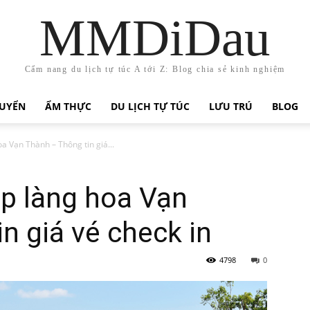
MMDiDau
Cẩm nang du lịch tự túc A tới Z: Blog chia sẻ kinh nghiệm
HUYỂN
ẨM THỰC
DU LỊCH TỰ TÚC
LƯU TRÚ
BLOG
a Vạn Thành – Thông tin giá...
p làng hoa Vạn
n giá vé check in
4798
0