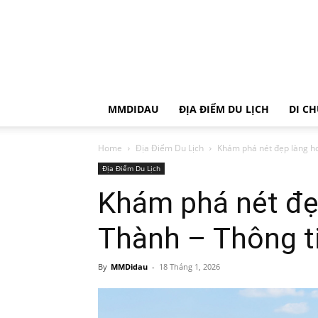
MMDIDAU
ĐỊA ĐIỂM DU LỊCH
DI C
Home
Địa Điểm Du Lịch
Khám phá nét đẹp làng ho
Địa Điểm Du Lịch
Khám phá nét đẹ
Thành – Thông ti
By
MMDidau
-
18 Tháng 1, 2026