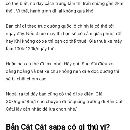
có thể biết, nơ đây cách trung tâm thị trấn chừng gần 2km
thôi. Vì thế, hành trình đi lại không quá khó.
Bạn chỉ đi theo trục đường quốc lộ chính là có thể tới
ngay đây. Nếu đi xe máy thì bạn sẽ có cảm giác phượt rất
hay Khi không có xe thì bạn có thể thuê. Giá thuê xe máy
tầm 100k-120k/ngày thôi.
Hoặc bạn có thể đi taxi nhé. Hãy gọi tổng đài điều xe
đàng hoàng và bắt xe chứ không nên đi e dọc đường thì
sẽ bị chặt chém cao.
Ngoài ra tới đây bạn cũng có thể đi xe điện.
Giá
30k/người/lượt cho chuyến đi từ quảng trường đi Bản Cát
Cát.Hãy cân nhắc để lựa chọn nhé/
Bản Cát Cát sapa có gì thú vị?