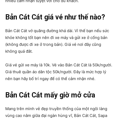
nhiều cảm nhận tuyệt vời cho du khách.
Bản Cát Cát giá vé như thế nào?
Bản Cát Cát vớ quãng đường khá dài. Vì thế bạn nếu sức
khỏe không tốt bạn nên đi xe máy và gửi xe ở cổng bản
(không được đi xe ở trong bản). Giá vé nơi đây cũng
không quá đắt.
Giá vé gửi xe máy là 10k. Vé vào Bản Cát Cát là 50k/người.
Giá thuê quần áo dân tộc 50k/người. Đây là mức hợp lý
nên bạn hãy bố trí ngay để có thể cảm nhận nhé.
Bản Cát Cát mấy giờ mở cửa
Mang trên mình vẻ đẹp truyền thống của một ngôi làng
vùng cao nằm giữa đại ngàn hùng vĩ, Bản Cát Cát, Sapa