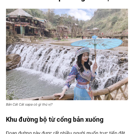
Bản Cát Cát sapa có gì thú vị?
Khu đường bộ từ cổng bản xuống
Đoạn đường này được rất nhiều người muốn trực tiếp đặt