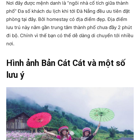
Nơi đây được mệnh danh là “ngôi nhà cổ tích giữa thành
phố” Đa số khách du lịch khi tới Đà Nẵng đều ưu tiên đặt
phòng tại đây. Bởi homestay có địa điểm đẹp. Địa điểm
lưu trú này nằm gần trung tâm thành phố chưa đầy 2 phút
đi bộ. Chính vì thế bạn có thể dễ dàng di chuyển tới nhiều
nơi.
Hình ảnh Bản Cát Cát và một số
lưu ý