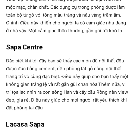
mộc mạc, chân chất. Các dụng cụ trong phòng được làm
toàn bộ từ gỗ với tông màu trắng và nâu vàng trầm ấm.
Chính điều này khiến cho người ta có cảm giác như đang
ở nhà vậy. Một cảm giác thân thương, gần gũi tới khó tả.
Sapa Centre
Đặc biệt khi tới đây bạn sẽ thấy các món đồ nội thất đều
được đúc bằng cement, nền phòng lát gỗ cùng nội thất
trang trí vô cùng đặc biệt. Điều này giúp cho bạn thấy một
không gian tráng lệ và rất gẫn gũi chan hòa.Thêm nữa, vị
trí tọa lạc nhìn ra con sông Hàn và cây cầu Rồng nên view
đẹp, giá rẻ. Điều này giúp cho mọi người rất yêu thích khi
đặt phòng tại đâu
Lacasa Sapa