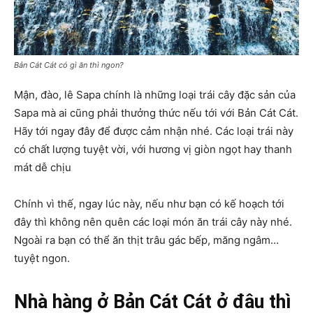
Bản Cát Cát có gì ăn thì ngon?
Mận, đào, lê Sapa chính là những loại trái cây đặc sản của
Sapa mà ai cũng phải thưởng thức nếu tới với Bản Cát Cát.
Hãy tới ngay đây để được cảm nhận nhé. Các loại trái này
có chất lượng tuyệt vời, với hương vị giòn ngọt hay thanh
mát dễ chịu
Chính vì thế, ngay lúc này, nếu như bạn có kế hoạch tới
đây thì không nên quên các loại món ăn trái cây này nhé.
Ngoài ra bạn có thể ăn thịt trâu gác bếp, măng ngâm…
tuyệt ngon.
Nhà hàng ở Bản Cát Cát ở đâu thì