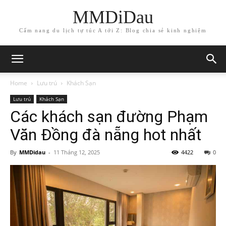
MMDiDau
Cẩm nang du lịch tự túc A tới Z: Blog chia sẻ kinh nghiệm
Home
Lưu trú
Khách Sạn
Lưu trú
Khách Sạn
Các khách sạn đường Phạm
Văn Đồng đà nẵng hot nhất
By
MMDidau
-
11 Tháng 12, 2025
4422
0