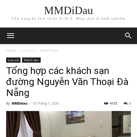
MMDiDau
Cẩm nang du lịch tự túc A tới Z: Blog chia sẻ kinh nghiệm
Home
Lưu trú
Khách Sạn
Lưu trú
Khách Sạn
Tổng hợp các khách sạn
đường Nguyễn Văn Thoại Đà
Nẵng
By
MMDidau
-
18 Tháng 1, 2026
4153
0