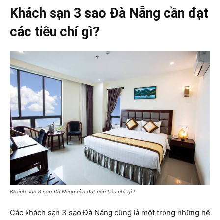
Khách sạn 3 sao Đà Nẵng cần đạt
các tiêu chí gì?
Khách sạn 3 sao Đà Nẵng cần đạt các tiêu chí gì?
Các khách sạn 3 sao Đà Nẵng cũng là một trong những hệ