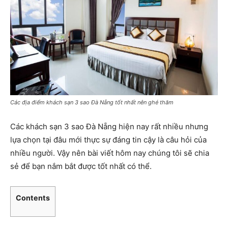
Các địa điểm khách sạn 3 sao Đà Nẵng tốt nhất nên ghé thăm
Các khách sạn 3 sao Đà Nẵng hiện nay rất nhiều nhưng
lựa chọn tại đâu mới thực sự đáng tin cậy là câu hỏi của
nhiều người. Vậy nên bài viết hôm nay chúng tôi sẽ chia
sẻ để bạn nắm bắt được tốt nhất có thể.
Contents