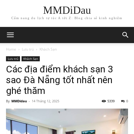
MMDiDau
Cẩm nang du lịch tự túc A tới Z: Blog chia sẻ kinh nghiệm
Home
Lưu trú
Khách Sạn
Lưu trú
Khách Sạn
Các địa điểm khách sạn 3
sao Đà Nẵng tốt nhất nên
ghé thăm
By
MMDidau
-
14 Tháng 12, 2025
5339
0