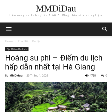
MMDiDau
Cẩm nang du lịch tự túc A tới Z: Blog chia sẻ kinh nghiệm
Home
Địa Điểm Du Lịch
Địa Điểm Du Lịch
Hoàng su phì – Điểm du lịch
hấp dẫn nhất tại Hà Giang
By
MMDidau
-
23 Tháng 1, 2026
4768
0