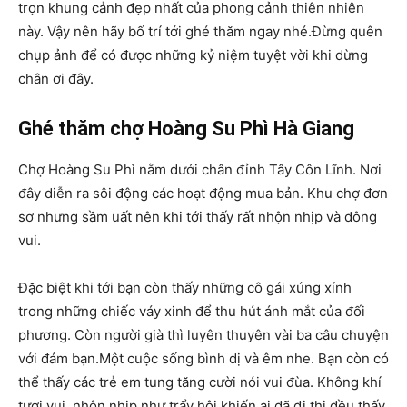
trọn khung cảnh đẹp nhất của phong cảnh thiên nhiên
này. Vậy nên hãy bố trí tới ghé thăm ngay nhé.Đừng quên
chụp ảnh để có được những kỷ niệm tuyệt vời khi dừng
chân ơi đây.
Ghé thăm chợ Hoàng Su Phì Hà Giang
Chợ Hoàng Su Phì nằm dưới chân đỉnh Tây Côn Lĩnh. Nơi
đây diễn ra sôi động các hoạt động mua bản. Khu chợ đơn
sơ nhưng sầm uất nên khi tới thấy rất nhộn nhịp và đông
vui.
Đặc biệt khi tới bạn còn thấy những cô gái xúng xính
trong những chiếc váy xinh để thu hút ánh mắt của đối
phương. Còn người già thì luyên thuyên vài ba câu chuyện
với đám bạn.Một cuộc sống bình dị và êm nhe. Bạn còn có
thể thấy các trẻ em tung tăng cười nói vui đùa. Không khí
tươi vui, nhộn nhịp như trẩy hội khiến ai đã đi thi đều thấy