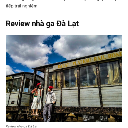
tiếp trải nghiệm.
Review nhà ga Đà Lạt
Review nhà ga Đà Lạt