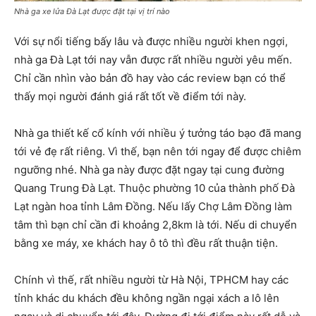
Nhà ga xe lửa Đà Lạt được đặt tại vị trí nào
Với sự nổi tiếng bấy lâu và được nhiều người khen ngợi,
nhà ga Đà Lạt tới nay vẫn được rất nhiều người yêu mến.
Chỉ cần nhìn vào bản đồ hay vào các review bạn có thể
thấy mọi người đánh giá rất tốt về điểm tới này.
Nhà ga thiết kế cổ kính với nhiều ý tưởng táo bạo đã mang
tới vẻ đẹ rất riêng. Vì thế, bạn nên tới ngay để được chiêm
ngưỡng nhé. Nhà ga này được đặt ngay tại cung đường
Quang Trung Đà Lạt. Thuộc phường 10 của thành phố Đà
Lạt ngàn hoa tỉnh Lâm Đồng. Nếu lấy Chợ Lâm Đồng làm
tâm thì bạn chỉ cần đi khoảng 2,8km là tới. Nếu di chuyển
bằng xe máy, xe khách hay ô tô thì đều rất thuận tiện.
Chính vì thế, rất nhiều người từ Hà Nội, TPHCM hay các
tỉnh khác du khách đều không ngần ngại xách a lô lên