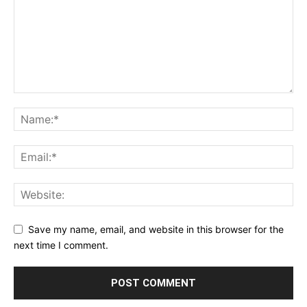
Save my name, email, and website in this browser for the
next time I comment.