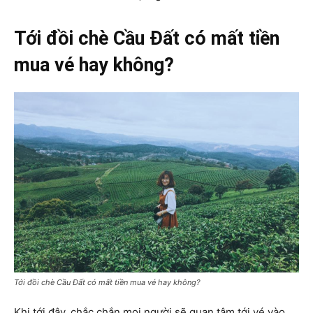
Tới đồi chè Cầu Đất có mất tiền
mua vé hay không?
Tới đồi chè Cầu Đất có mất tiền mua vé hay không?
Khi tới đây, chắc chắn mọi người sẽ quan tâm tới vé vào