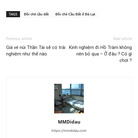
TAGS
Đồi chè cầu đất
Đồi chè Cầu Đất ở Đà Lạt
Previous article
Next article
Giá vé núi Thần Tài sẽ có trải
Kinh nghiệm đi Hồ Tràm không
nghiệm như thế nào
nên bỏ qua – Ở đâu ? Có gì
chơi ?
MMDidau
https://mmdidau.com