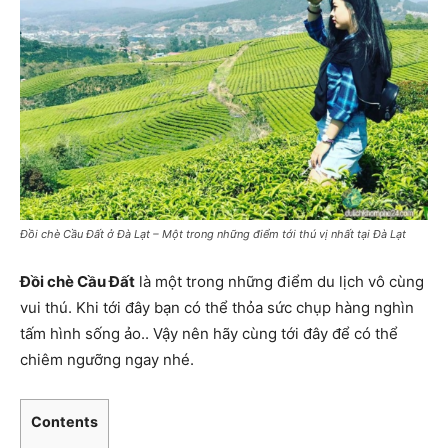
Đồi chè Cầu Đất ở Đà Lạt – Một trong những điểm tới thú vị nhất tại Đà Lạt
Đồi chè Cầu Đất
là một trong những điểm du lịch vô cùng
vui thú. Khi tới đây bạn có thể thỏa sức chụp hàng nghìn
tấm hình sống ảo.. Vậy nên hãy cùng tới đây để có thể
chiêm ngưỡng ngay nhé.
Contents