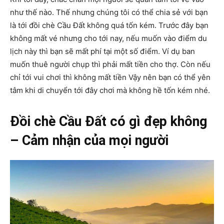
như thế nào. Thế nhưng chúng tôi có thể chia sẻ với bạn
là tới đồi chè Cầu Đất không quá tốn kém. Trước đây bạn
không mất vé nhưng cho tới nay, nếu muốn vào điểm du
lịch này thì bạn sẽ mất phí tại một số điểm. Ví dụ ban
muốn thuê người chụp thì phải mất tiền cho thợ. Còn nếu
chỉ tới vui chơi thì không mất tiền Vậy nên bạn có thể yên
tâm khi di chuyển tới đây chơi mà không hề tốn kém nhé.
Đồi chè Cầu Đất có gì đẹp không
– Cảm nhận của mọi người