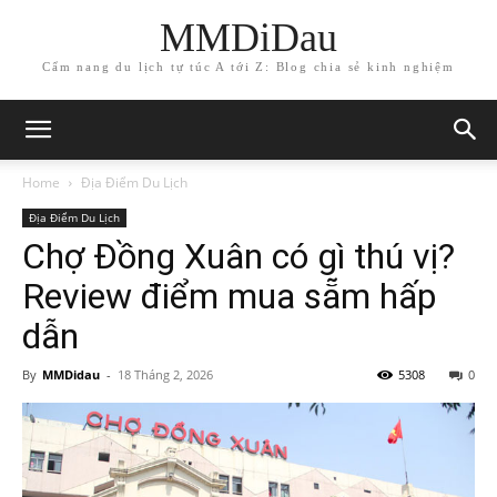
MMDiDau
Cẩm nang du lịch tự túc A tới Z: Blog chia sẻ kinh nghiệm
Home
Địa Điểm Du Lịch
Địa Điểm Du Lịch
Chợ Đồng Xuân có gì thú vị?
Review điểm mua sẵm hấp
dẫn
By
MMDidau
-
18 Tháng 2, 2026
5308
0