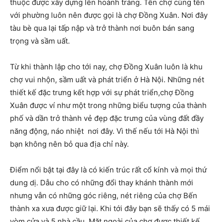
thuộc được xây dựng lên hoành tráng. Tên chợ cùng tên
với phường luôn nên được gọi là chợ Đồng Xuân. Nơi đây
tàu bè qua lại tấp nập và trở thành nơi buôn bán sang
trọng và sầm uất.
Từ khi thành lập cho tới nay, chợ Đồng Xuân luôn là khu
chợ vui nhộn, sầm uất và phát triển ở Hà Nội. Những nét
thiết kế đặc trưng kết hợp với sự phát triển,chợ Đồng
Xuân được ví như một trong những biểu tượng của thành
phố và dần trở thành vẻ đẹp đặc trưng của vùng đất đầy
năng động, náo nhiệt nơi đây. Vì thế nếu tới Hà Nội thì
bạn không nên bỏ qua địa chỉ này.
Điểm nổi bật tại đây là có kiến trúc rất cổ kính và mọi thứ
dung dị. Dẫu cho có những đổi thay khánh thành mới
nhưng vẫn có những góc riêng, nét riêng của chợ Bến
thành xa xưa được giữ lại. Khi tới đây bạn sẽ thấy có 5 mái
vòm cửa và 5 nhà cầu. Mặt ngoài của chợ được thiết kế