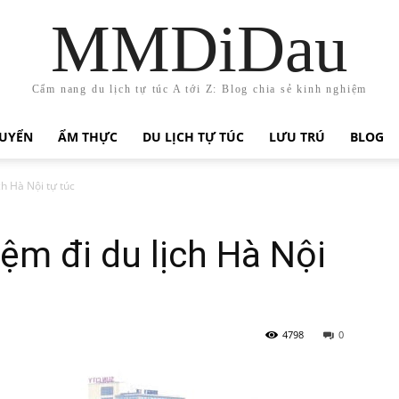
MMDiDau
Cẩm nang du lịch tự túc A tới Z: Blog chia sẻ kinh nghiệm
HUYỂN
ẨM THỰC
DU LỊCH TỰ TÚC
LƯU TRÚ
BLOG
ch Hà Nội tự túc
iệm đi du lịch Hà Nội
4798
0