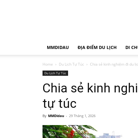
MMDIDAU
ĐỊA ĐIỂM DU LỊCH
DI C
Home
Du Lịch Tự Túc
Chia sẻ kinh nghiệm đi du lị
Du Lịch Tự Túc
Chia sẻ kinh ngh
tự túc
By
MMDidau
-
29 Tháng 1, 2026