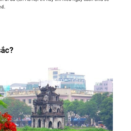
hể.
sắc?