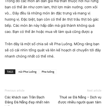
Trong đó các món ăn dân giã mà thân thuộc nơi núi rừng
bạn có thể ăn như cơm lam, thịt lợn mán nướng. cơm xôi
vò… Đây đều là những món ăn đặc trưng và mang vị
hương vị. Đặc biệt, bạn còn có thể ăn thịt trâu thịt bò gác
bếp. Các món ăn này hấp dẫn mà giá thành không quá
cao. Bạn có thể ăn hoặc mua về làm quà cũng được ạ
Trên đây là một số chia sẻ về Pha Luông. MOng rằng bạn
sẽ có cái nhìn tổng quát và lên kế hoạch di chuyển tới đây
nhanh chóng nhất có thể nhé.
TAGS
núi Pha Luông
Pha luông
Previous article
Next article
Các khách sạn Trần Bạch
Thuê xe Đà Nẵng – Dịch vụ
Đằng Đà Nẵng đẹp nhất nên
được nhiều người quan tâm