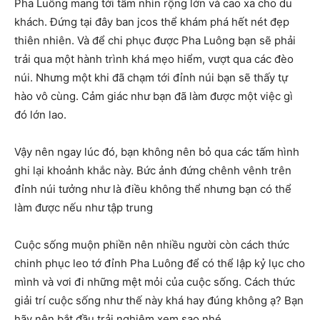
Pha Luông mang tới tầm nhìn rộng lớn và cao xa cho du
khách. Đứng tại đây ban jcos thể khám phá hết nét đẹp
thiên nhiên. Và để chi phục được Pha Luông bạn sẽ phải
trải qua một hành trình khá mẹo hiểm, vượt qua các đèo
núi. Nhưng một khi đã chạm tới đỉnh núi bạn sẽ thấy tự
hào vô cùng. Cảm giác như bạn đã làm được một việc gì
đó lớn lao.
Vậy nên ngay lúc đó, bạn không nên bỏ qua các tấm hình
ghi lại khoảnh khắc này. Bức ảnh đứng chênh vênh trên
đỉnh núi tưởng như là điều không thể nhưng bạn có thể
làm được nếu như tập trung
Cuộc sống muộn phiền nên nhiều người còn cách thức
chinh phục leo tớ đỉnh Pha Luông để có thể lập kỷ lục cho
mình và vơi đi những mệt mỏi của cuộc sống. Cách thức
giải trí cuộc sống như thế này khá hay đúng không ạ? Bạn
hãy nên bắt đầu trải nghiệm xem sao nhé