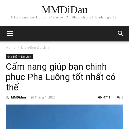
MMDiDau
Cẩm nang du lịch tự túc A tới Z: Blog chia sẻ kinh nghiệm
Home
Địa Điểm Du Lịch
Địa Điểm Du Lịch
Cẩm nang giúp bạn chinh
phục Pha Luông tốt nhất có
thể
By
MMDidau
-
26 Tháng 1, 2026
4711
0