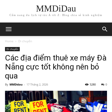
MMDiDau
Cẩm nang du lịch tự túc A tới Z: Blog chia sẻ kinh nghiệm
Home
Di chuyển
Di chuyển
Các địa điểm thuê xe máy Đà
Nẵng cực tốt không nên bỏ
qua
By
MMDidau
-
17 Tháng 2, 2026
5280
0