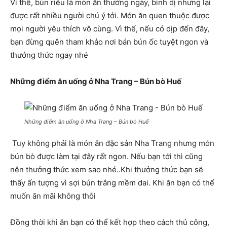
Vì thế, bún riêu là món ăn thường ngày, bình dị nhưng lại
được rất nhiều người chú ý tới. Món ăn quen thuộc được
mọi người yêu thích vô cùng. Vì thế, nếu có dịp đến đây,
bạn đừng quên tham khảo nơi bán bún ốc tuyệt ngon và
thưởng thức ngay nhé
Những điểm ăn uống ở Nha Trang – Bún bò Huế
Những điểm ăn uống ở Nha Trang – Bún bò Huế
Tuy không phải là món ăn đặc sản Nha Trang nhưng món
bún bò được làm tại đây rất ngon. Nếu bạn tới thì cũng
nên thưởng thức xem sao nhé..Khi thưởng thức bạn sẽ
thấy ấn tượng vì sợi bún trắng mềm dai. Khi ăn bạn có thể
muốn ăn mãi không thôi
Đồng thời khi ăn bạn có thể kết hợp theo cách thủ công,