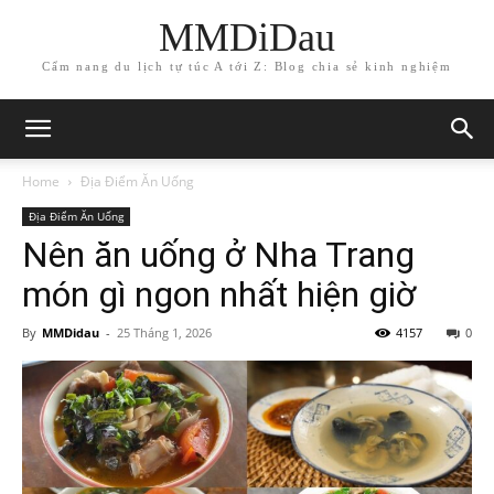
MMDiDau
Cẩm nang du lịch tự túc A tới Z: Blog chia sẻ kinh nghiệm
Home
Địa Điểm Ăn Uống
Địa Điểm Ăn Uống
Nên ăn uống ở Nha Trang
món gì ngon nhất hiện giờ
By
MMDidau
-
25 Tháng 1, 2026
4157
0