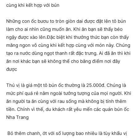
cùng khi kết hợp với bún
Những con ốc bươu to tròn giòn dai được đặt lên tô bún
làm cho ai nhìn cũng muốn ăn. Khi ăn bạn sẽ thấy béo
ngậy được xào lên.Đặc biệt khi thưởng thức bạn còn thấy
măng ngon vô cùng khi kết hợp cùng với món này. Chúng
tạo ra nước dùng ngọt thanh rất đặc trưng. Ai đã ăn thì khi
ăn nơi khác bạn sẽ không thể cho bằng điểm nơi đây
được
Thú vị là giá một tô bún ốc thường là 25.000đ. Chúng là
mức phí quá rẻ nằm ngoài tưởng tượng của mọi người. Khi
ăn người ta ăn cùng với rau sống mà không bị tính thêm
tiền. Chính vì thế, du khách rất yêu mến các quán bún ốc
Nha Trang
Bỏ thêm chanh, ớt với số lượng bao nhiêu là tùy khẩu vị