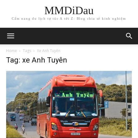
MMDiDau
Cẩm nang du lịch tự túc A tới Z: Blog chia sẻ kinh nghiệm
Home
Tags
Xe Anh Tuyên
Tag: xe Anh Tuyên