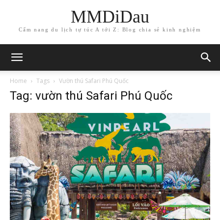
MMDiDau
Cẩm nang du lịch tự túc A tới Z: Blog chia sẻ kinh nghiệm
Home
Tags
Vườn thú Safari Phú Quốc
Tag: vườn thú Safari Phú Quốc