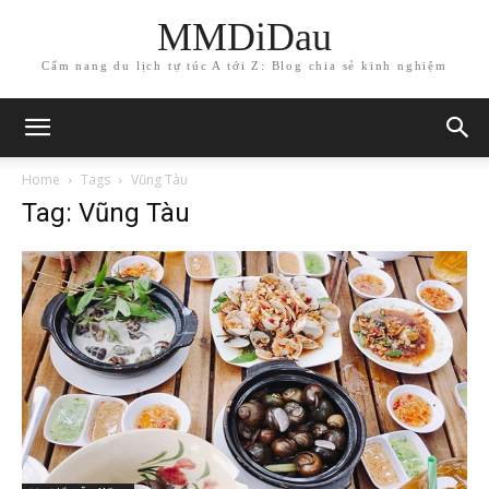
MMDiDau
Cẩm nang du lịch tự túc A tới Z: Blog chia sẻ kinh nghiệm
Home
Tags
Vũng Tàu
Tag: Vũng Tàu