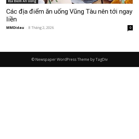
Địa Điểm Ăn Uống
Các địa điểm ăn uống Vũng Tàu nên tới ngay
liền
MMDidau
-
8 Tháng 2, 2026
0
© Newspaper WordPress Theme by TagDiv