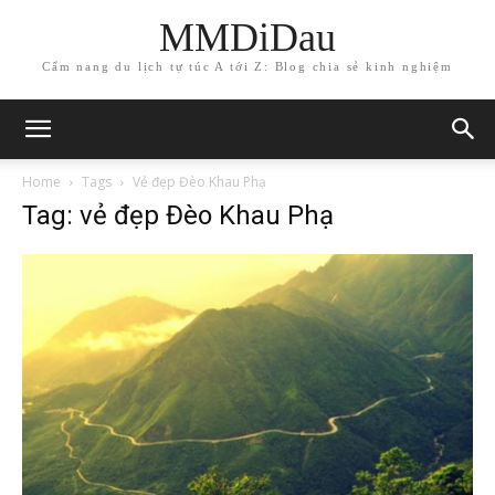
MMDiDau
Cẩm nang du lịch tự túc A tới Z: Blog chia sẻ kinh nghiệm
Home
Tags
Vẻ đẹp Đèo Khau Phạ
Tag: vẻ đẹp Đèo Khau Phạ