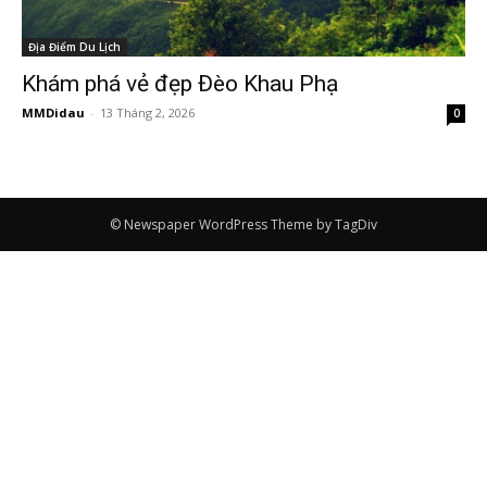
Địa Điểm Du Lịch
Khám phá vẻ đẹp Đèo Khau Phạ
MMDidau
-
13 Tháng 2, 2026
0
© Newspaper WordPress Theme by TagDiv