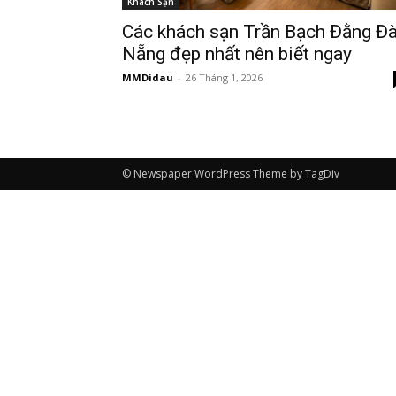
Khách Sạn
Các khách sạn Trần Bạch Đằng Đ
Nẵng đẹp nhất nên biết ngay
MMDidau
-
26 Tháng 1, 2026
© Newspaper WordPress Theme by TagDiv