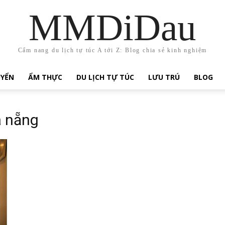
MMDiDau
Cẩm nang du lịch tự túc A tới Z: Blog chia sẻ kinh nghiệm
UYỂN
ẨM THỰC
DU LỊCH TỰ TÚC
LƯU TRÚ
BLOG
à nẵng