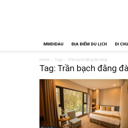
MMDIDAU
ĐỊA ĐIỂM DU LỊCH
DI CH
Home
Tags
Trần bạch đằng đà nẵng
Tag: Trần bạch đằng đ