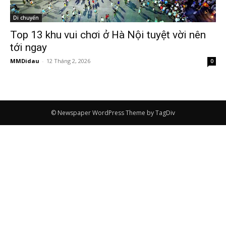
Di chuyển
Top 13 khu vui chơi ở Hà Nội tuyệt vời nên
tới ngay
MMDidau
-
12 Tháng 2, 2026
0
© Newspaper WordPress Theme by TagDiv