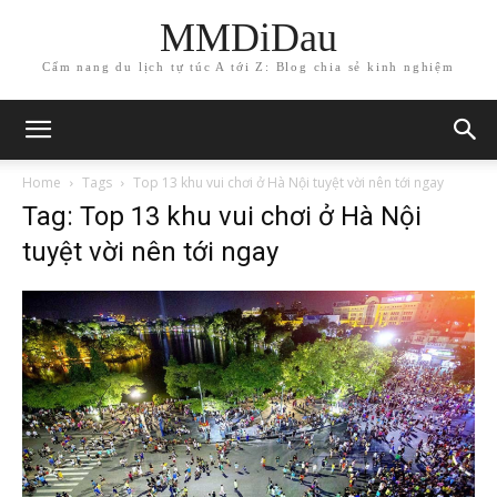
MMDiDau
Cẩm nang du lịch tự túc A tới Z: Blog chia sẻ kinh nghiệm
Home
Tags
Top 13 khu vui chơi ở Hà Nội tuyệt vời nên tới ngay
Tag: Top 13 khu vui chơi ở Hà Nội
tuyệt vời nên tới ngay