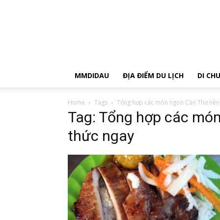
MMDIDAU
ĐỊA ĐIỂM DU LỊCH
DI CH
Home
Tags
Tổng hợp các món ngon Cần Thơ nên
Tag: Tổng hợp các mó
thức ngay