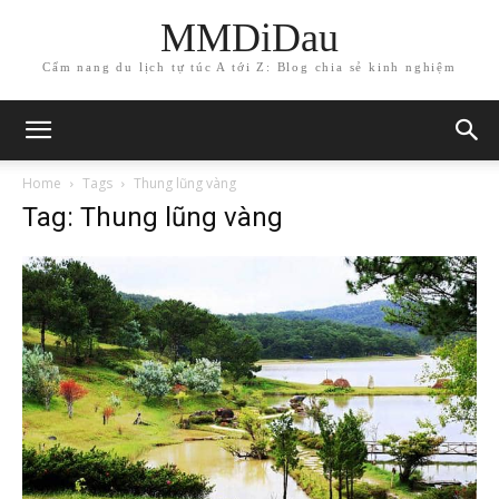
MMDiDau
Cẩm nang du lịch tự túc A tới Z: Blog chia sẻ kinh nghiệm
Home
Tags
Thung lũng vàng
Tag: Thung lũng vàng