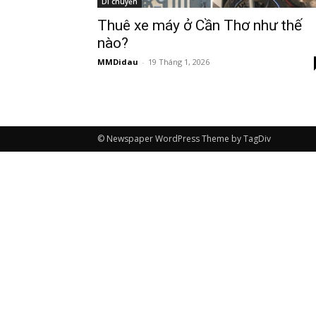
Di chuyển
Thuê xe máy ở Cần Thơ như thế
nào?
MMDidau
-
19 Tháng 1, 2026
© Newspaper WordPress Theme by TagDiv