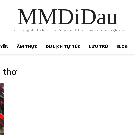
MMDiDau
Cẩm nang du lịch tự túc A tới Z: Blog chia sẻ kinh nghiệm
UYỂN
ẨM THỰC
DU LỊCH TỰ TÚC
LƯU TRÚ
BLOG
 thơ