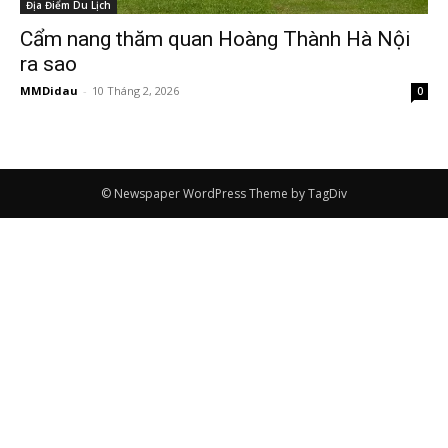
Địa Điểm Du Lịch
Cẩm nang thăm quan Hoàng Thành Hà Nội
ra sao
MMDidau
-
10 Tháng 2, 2026
0
© Newspaper WordPress Theme by TagDiv