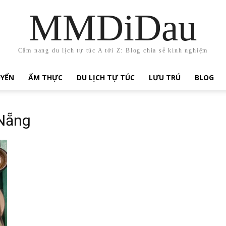
MMDiDau
Cẩm nang du lịch tự túc A tới Z: Blog chia sẻ kinh nghiệm
UYỂN
ẨM THỰC
DU LỊCH TỰ TÚC
LƯU TRÚ
BLOG
 Nẵng