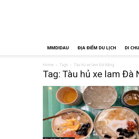
MMDIDAU
ĐỊA ĐIỂM DU LỊCH
DI CH
Home
Tags
Tàu hủ xe lam Đà Nẵng
Tag: Tàu hủ xe lam Đà