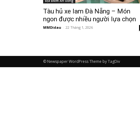
Địa Điểm Ăn Uống
Tàu hủ xe lam Đà Nẵng – Món
ngon được nhiều người lựa chọn
MMDidau
-
22 Tháng 1, 2026
© Newspaper WordPress Theme by TagDiv