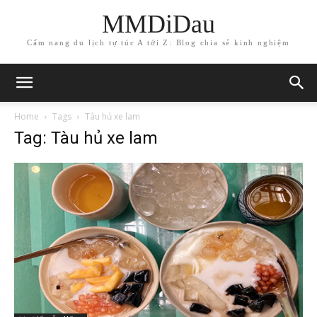
MMDiDau
Cẩm nang du lịch tự túc A tới Z: Blog chia sẻ kinh nghiệm
Home
Tags
Tàu hủ xe lam
Tag: Tàu hủ xe lam