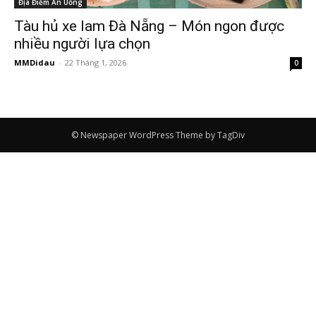
Địa Điểm Ăn Uống
Tàu hủ xe lam Đà Nẵng – Món ngon được
nhiều người lựa chọn
MMDidau
-
22 Tháng 1, 2026
0
© Newspaper WordPress Theme by TagDiv