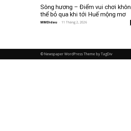
Sông hương – Điểm vui chơi khôn
thể bỏ qua khi tới Huế mộng mơ
MMDidau
-
11 Tháng 2, 2026
© Newspaper WordPress Theme by TagDiv