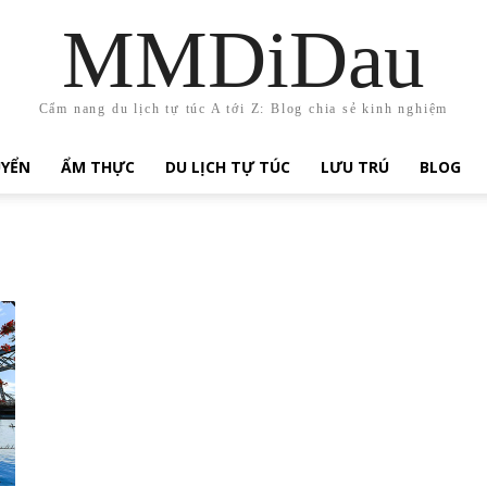
MMDiDau
Cẩm nang du lịch tự túc A tới Z: Blog chia sẻ kinh nghiệm
UYỂN
ẨM THỰC
DU LỊCH TỰ TÚC
LƯU TRÚ
BLOG