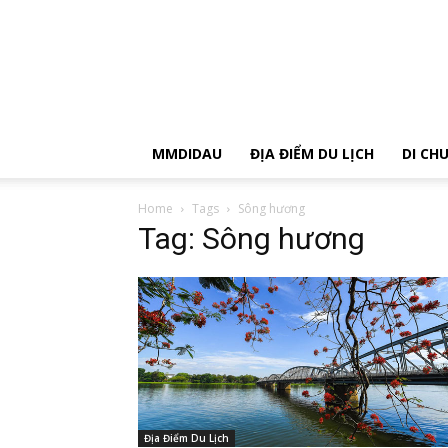
MMDIDAU
ĐỊA ĐIỂM DU LỊCH
DI CH
Home
Tags
Sông hương
Tag: Sông hương
Địa Điểm Du Lịch