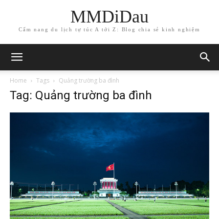
MMDiDau
Cẩm nang du lịch tự túc A tới Z: Blog chia sẻ kinh nghiệm
Home
Tags
Quảng trường ba đình
Tag: Quảng trường ba đình